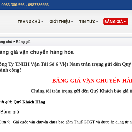
:
0983.386.556 - 0983386556
TRANG CHỦ
GIỚI THIỆU
TIN TỨC
BẢNG GIÁ
ang chủ
>
Bảng giá
ảng giá vận chuyển hàng hóa
ông Ty TNHH Vận Tải Số 6 Việt Nam
trân trọng gửi đến Quý
hành công!
BẢNG GIÁ VẬN CHUYỂN HÀ
Chúng tôi trân trọng gửi đến Quý Khách báo giá 
nh gửi
:
Quý Khách Hàng
Lưu ý:
Giá cước vận chuyển chưa bao gồm Thuế GTGT và được áp dụng từ 