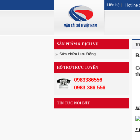
Liên hệ
|
Hotline 
SẢN PHẨM & DỊCH VỤ
Tr
Sửa chữa Lưu Động
B
C
HỖ TRỢ TRỰC TUYẾN
t
0983386556
0983.386.556
TIN TỨC NỔI BẬT
Kí
* 