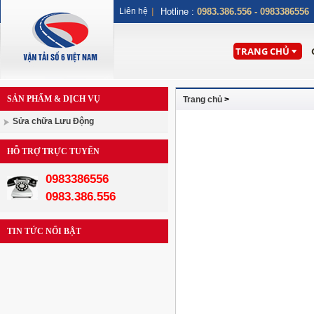
Liên hệ
|
Hotline :
0983.386.556 - 0983386556
TRANG CHỦ
SẢN PHẨM & DỊCH VỤ
Trang chủ
>
Sửa chữa Lưu Động
HỖ TRỢ TRỰC TUYẾN
0983386556
0983.386.556
TIN TỨC NỔI BẬT