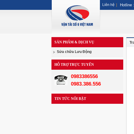
Liên hệ
|
Hotline 
SẢN PHẨM & DỊCH VỤ
Tr
Sửa chữa Lưu Động
HỖ TRỢ TRỰC TUYẾN
0983386556
0983.386.556
TIN TỨC NỔI BẬT