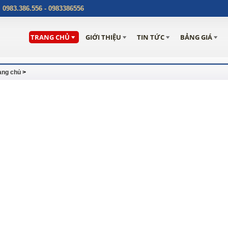
:
0983.386.556 - 0983386556
TRANG CHỦ
GIỚI THIỆU
TIN TỨC
BẢNG GIÁ
ang chủ
>