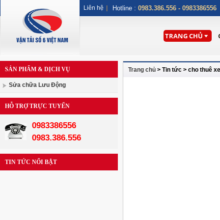
Liên hệ
|
Hotline :
0983.386.556 - 0983386556
TRANG CHỦ
SẢN PHẨM & DỊCH VỤ
Trang chủ
> Tin tức > cho thuê xe 
Sửa chữa Lưu Động
HỖ TRỢ TRỰC TUYẾN
0983386556
0983.386.556
TIN TỨC NỔI BẬT