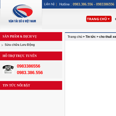
Liên hệ
|
Hotline :
0983.386.556 - 0983386556
TRANG CHỦ
SẢN PHẨM & DỊCH VỤ
Trang chủ
> Tin tức > cho thuê xe 
Sửa chữa Lưu Động
HỖ TRỢ TRỰC TUYẾN
0983386556
0983.386.556
TIN TỨC NỔI BẬT