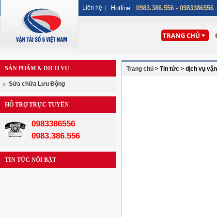
Liên hệ
|
Hotline :
0983.386.556 - 0983386556
TRANG CHỦ
SẢN PHẨM & DỊCH VỤ
Trang chủ
> Tin tức > dịch vụ vận
Sửa chữa Lưu Động
HỖ TRỢ TRỰC TUYẾN
0983386556
0983.386.556
TIN TỨC NỔI BẬT